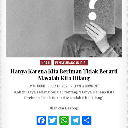
o
p
k
NGAJI
PENGEMBANGAN DIRI
Posted in
Hanya Karena Kita Beriman Tidak Berarti
Masalah Kita Hilang
AUTHOR:
PUBLISHED DATE:
ON HANYA KARENA KI
AYAH UCUB
JULY 13, 2021
LEAVE A COMMENT
Kali ini saya sedang belajar tentang ‘Hanya Karena Kita
Beriman Tidak Berarti Masalah Kita Hilang’.
Silahkan Berbagi
F
T
W
T
S