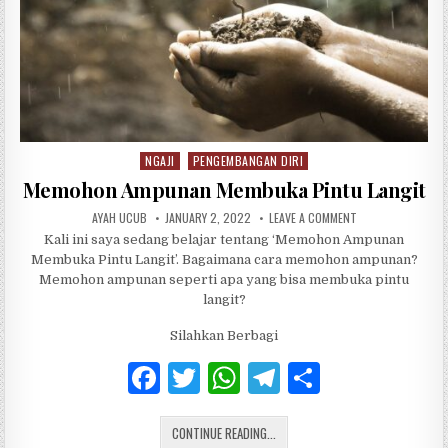
NGAJI
PENGEMBANGAN DIRI
Posted in
Memohon Ampunan Membuka Pintu Langit
AUTHOR:
PUBLISHED DATE:
ON MEMOHON AMPU
AYAH UCUB
JANUARY 2, 2022
LEAVE A COMMENT
Kali ini saya sedang belajar tentang ‘Memohon Ampunan
Membuka Pintu Langit’. Bagaimana cara memohon ampunan?
Memohon ampunan seperti apa yang bisa membuka pintu
langit?
Silahkan Berbagi
F
T
W
T
S
a
w
h
el
h
MEMOHON AMPUNAN MEMBUKA PIN
c
CONTINUE READING...
it
at
e
ar