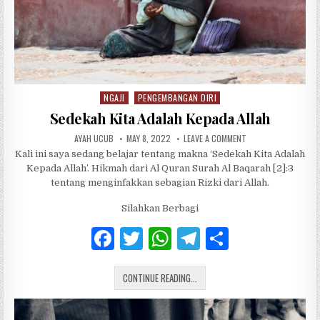
NGAJI
PENGEMBANGAN DIRI
Posted in
Sedekah Kita Adalah Kepada Allah
AUTHOR:
PUBLISHED DATE:
ON SEDEKAH KITA AD
AYAH UCUB
MAY 8, 2022
LEAVE A COMMENT
Kali ini saya sedang belajar tentang makna ‘Sedekah Kita Adalah
Kepada Allah’. Hikmah dari Al Quran Surah Al Baqarah [2]:3
tentang menginfakkan sebagian Rizki dari Allah.
Silahkan Berbagi
F
T
W
T
S
a
w
h
el
h
SEDEKAH KITA ADALAH KEPADA ALLA
c
CONTINUE READING...
it
at
e
ar
e
te
s
g
e