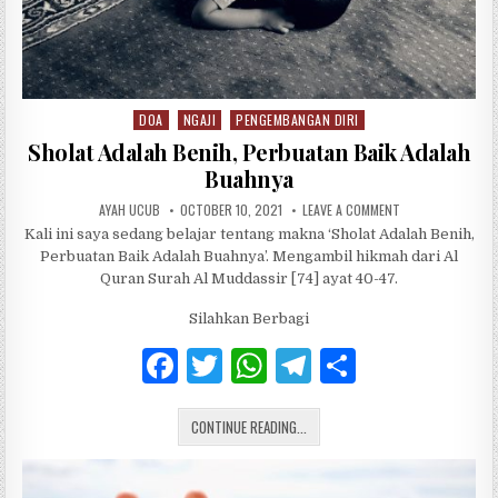
DOA
NGAJI
PENGEMBANGAN DIRI
Posted in
Sholat Adalah Benih, Perbuatan Baik Adalah
Buahnya
AUTHOR:
PUBLISHED DATE:
ON SHOLAT ADALA
AYAH UCUB
OCTOBER 10, 2021
LEAVE A COMMENT
Kali ini saya sedang belajar tentang makna ‘Sholat Adalah Benih,
Perbuatan Baik Adalah Buahnya’. Mengambil hikmah dari Al
Quran Surah Al Muddassir [74] ayat 40-47.
Silahkan Berbagi
F
T
W
T
S
a
w
h
el
h
SHOLAT ADALAH BENIH, PERBUATAN
c
CONTINUE READING...
it
at
e
ar
e
te
s
g
e