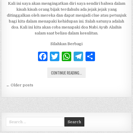
Kali ini saya akan mengingatkan diri saya sendiri bahwa dalam
kisah kisah orang bijak terdahulu ada jejak jejak yang
ditinggalkan oleh mereka dan dapat menjadi clue atau petunjuk
bagi kita dalam menapaki kehidupan ini. Salah satunya adalah
doa. Kali ini kita akan coba menapaki doa Nabi Ayub Alaihis
salam saat beliau dalam kesulitan.
Silahkan Berbagi
F
T
W
T
S
a
w
h
el
h
DOA NABI AYUB A.S SAAT DALAM K
c
CONTINUE READING...
it
at
e
ar
e
te
s
g
e
Posts navigation
← Older posts
b
r
A
ra
o
p
m
o
p
Search for:
k