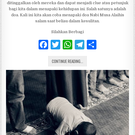
ditinggalkan oleh mereka dan dapat menjadi clue atau petunjuk
bagi kita dalam menapaki kehidupan ini. Salah satunya adalah
doa. Kali ini kita akan coba menapaki doa Nabi Musa Alaihis
salam saat beliau dalam kesulitan.
Silahkan Berbagi
F
T
W
T
S
a
w
h
el
h
DOA NABI MUSA A.S. SAAT DALAM 
c
CONTINUE READING...
it
at
e
ar
e
te
s
g
e
b
r
A
ra
o
p
m
o
p
k