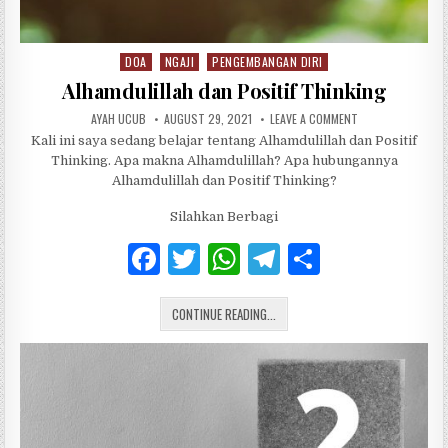
DOA
NGAJI
PENGEMBANGAN DIRI
Posted in
Alhamdulillah dan Positif Thinking
AUTHOR:
PUBLISHED DATE:
ON ALHAMDULILLAH
AYAH UCUB
AUGUST 29, 2021
LEAVE A COMMENT
Kali ini saya sedang belajar tentang Alhamdulillah dan Positif
Thinking. Apa makna Alhamdulillah? Apa hubungannya
Alhamdulillah dan Positif Thinking?
Silahkan Berbagi
F
T
W
T
S
a
w
h
el
h
ALHAMDULILLAH DAN POSITIF THIN
c
CONTINUE READING...
it
at
e
ar
e
te
s
g
e
b
r
A
ra
o
p
m