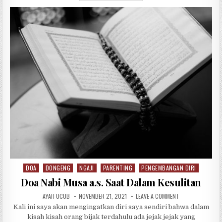
e
te
s
g
e
b
r
A
ra
o
p
m
o
p
k
DOA
DONGENG
NGAJI
PARENTING
PENGEMBANGAN DIRI
Posted in
Doa Nabi Musa a.s. Saat Dalam Kesulitan
AUTHOR:
PUBLISHED DATE:
ON DOA NABI MUS
AYAH UCUB
NOVEMBER 21, 2021
LEAVE A COMMENT
Kali ini saya akan mengingatkan diri saya sendiri bahwa dalam
kisah kisah orang bijak terdahulu ada jejak jejak yang