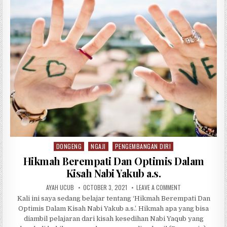
b
r
A
ra
o
p
m
o
p
k
DONGENG
NGAJI
PENGEMBANGAN DIRI
Posted in
Hikmah Berempati Dan Optimis Dalam
Kisah Nabi Yakub a.s.
AUTHOR:
PUBLISHED DATE:
ON HIKMAH BEREMP
AYAH UCUB
OCTOBER 3, 2021
LEAVE A COMMENT
Kali ini saya sedang belajar tentang ‘Hikmah Berempati Dan
Optimis Dalam Kisah Nabi Yakub a.s.’. Hikmah apa yang bisa
diambil pelajaran dari kisah kesedihan Nabi Yaqub yang