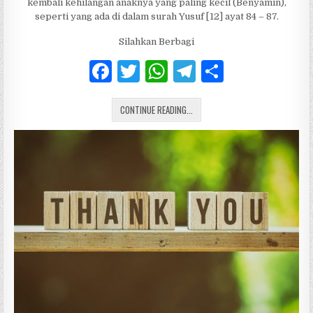
kembali kehilangan anaknya yang paling kecil (Benyamin),
seperti yang ada di dalam surah Yusuf [12] ayat 84 – 87.
Silahkan Berbagi
F
T
W
T
S
a
w
h
el
h
HIKMAH BEREMPATI DAN OPTIMIS D
c
CONTINUE READING...
it
at
e
ar
e
te
s
g
e
b
r
A
ra
o
p
m
o
p
k