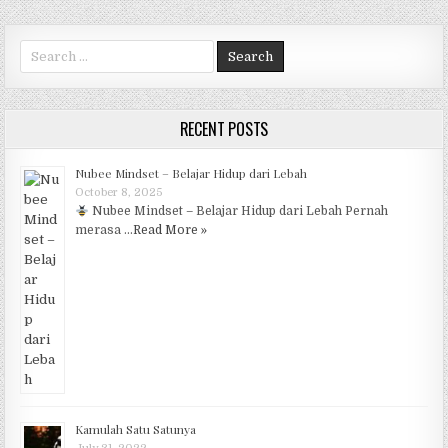
b
r
A
ra
o
p
m
Search for:
o
p
k
RECENT POSTS
Nubee Mindset – Belajar Hidup dari Lebah
October 8, 2025
Nubee Mindset – Belajar Hidup dari Lebah Pernah
merasa …
Read More »
Kamulah Satu Satunya