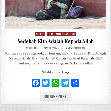
NGAJI
PENGEMBANGAN DIRI
Posted in
Sedekah Kita Adalah Kepada Allah
AUTHOR:
PUBLISHED DATE:
ON SEDEKAH KITA AD
AYAH UCUB
MAY 8, 2022
LEAVE A COMMENT
Kali ini saya sedang belajar tentang makna ‘Sedekah Kita Adalah
Kepada Allah’. Hikmah dari Al Quran Surah Al Baqarah [2]:3
tentang menginfakkan sebagian Rizki dari Allah.
Silahkan Berbagi
F
T
W
T
S
a
w
h
el
h
SEDEKAH KITA ADALAH KEPADA ALLA
c
CONTINUE READING...
it
at
e
ar
e
te
s
g
e