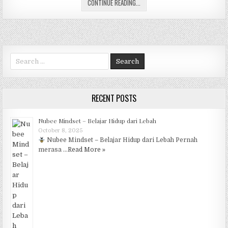
SURAH AL KAUTSAR AKAN MEMBUAT
c
CONTINUE READING...
it
at
e
ar
e
te
s
g
e
b
r
A
ra
o
p
m
Search for:
o
p
k
RECENT POSTS
Nubee Mindset – Belajar Hidup dari Lebah
October 8, 2025
Nubee Mindset – Belajar Hidup dari Lebah Pernah
merasa …
Read More »