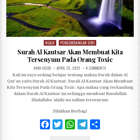
NGAJI
PENGEMBANGAN DIRI
Posted in
Surah Al Kautsar Akan Membuat Kita
Tersenyum Pada Orang Toxic
AUTHOR:
PUBLISHED DATE:
ON SURAH AL KAUTSA
AYAH UCUB
APRIL 25, 2021
4 COMMENTS
Kali ini saya sedang belajar tentang makna Surah dalam Al
Qur’an yaitu Surah Al Kautsar. Surah Al Kautsar Akan Membuat
Kita Tersenyum Pada Orang Toxic. Apa makna yang terkandung
dalam Surah Al Kautsar ini sehingga membuat Rasulullah
Shalallahu ‘alaihi wa sallam tersenyum.
Silahkan Berbagi
F
T
W
T
S
a
w
h
el
h