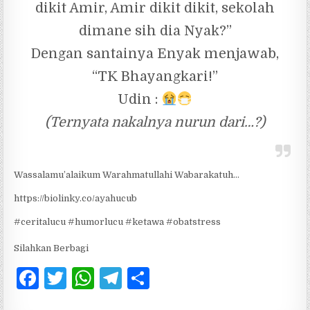
dikit Amir, Amir dikit dikit, sekolah
dimane sih dia Nyak?”
Dengan santainya Enyak menjawab,
“TK Bhayangkari!”
Udin :
(Ternyata nakalnya nurun dari…?)
Wassalamu’alaikum Warahmatullahi Wabarakatuh…
https://biolinky.co/ayahucub
#ceritalucu #humorlucu #ketawa #obatstress
Silahkan Berbagi
F
T
W
T
S
a
w
h
el
h