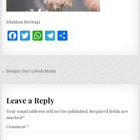
Silahkan Berbagi
F
T
W
T
S
a
w
h
el
h
c
it
at
e
ar
e
te
s
g
e
Post navigation
← Belajar Dari Lebah Madu
b
r
A
ra
o
p
m
o
p
Leave a Reply
k
Your email address will not be published.
Required fields are
marked
*
Comment
*