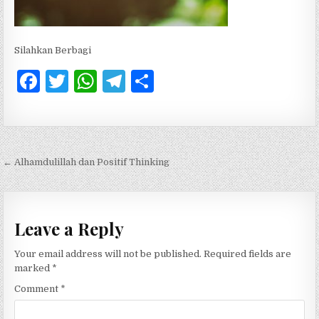
Silahkan Berbagi
F
T
W
T
S
a
w
h
el
h
c
it
at
e
ar
e
te
s
g
e
Post navigation
← Alhamdulillah dan Positif Thinking
b
r
A
ra
o
p
m
o
p
Leave a Reply
k
Your email address will not be published.
Required fields are
marked
*
Comment
*