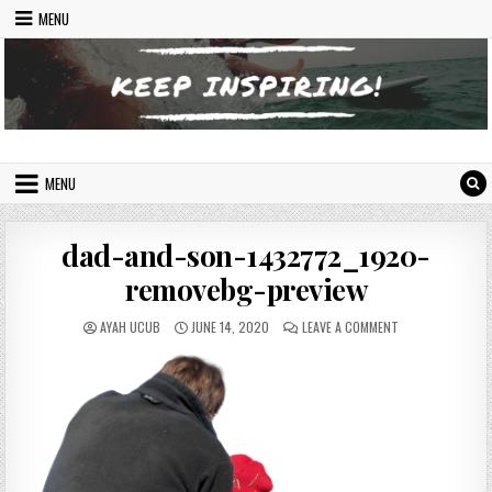
Skip to content
MENU
Indonesian Inspiring Website
Let's Move On
MENU
dad-and-son-1432772_1920-
removebg-preview
AUTHOR:
PUBLISHED DATE:
ON DAD-AND-SON
AYAH UCUB
JUNE 14, 2020
LEAVE A COMMENT