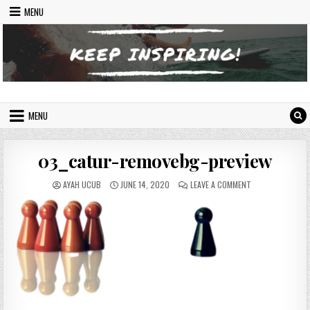
Skip to content
MENU
Indonesian Inspiring Website
Let's Move On
MENU
03_catur-removebg-preview
AUTHOR:
PUBLISHED DATE:
ON 03_CATUR-RE
AYAH UCUB
JUNE 14, 2020
LEAVE A COMMENT