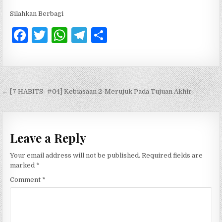
Silahkan Berbagi
F
T
W
T
S
a
w
h
el
h
c
it
at
e
ar
e
te
s
g
e
Post navigation
← [7 HABITS- #04] Kebiasaan 2-Merujuk Pada Tujuan Akhir
b
r
A
ra
o
p
m
o
p
Leave a Reply
k
Your email address will not be published.
Required fields are
marked
*
Comment
*