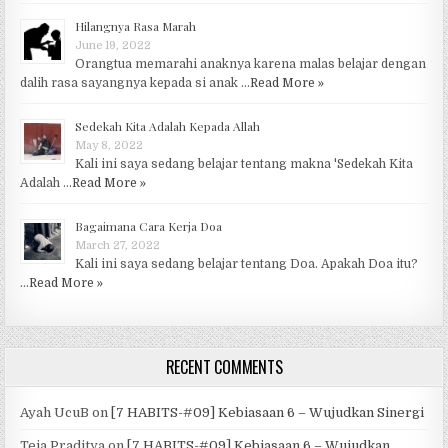
Hilangnya Rasa Marah
June 19, 2022
Orangtua memarahi anaknya karena malas belajar dengan
dalih rasa sayangnya kepada si anak …
Read More »
Sedekah Kita Adalah Kepada Allah
May 8, 2022
Kali ini saya sedang belajar tentang makna 'Sedekah Kita
Adalah …
Read More »
Bagaimana Cara Kerja Doa
March 27, 2022
Kali ini saya sedang belajar tentang Doa. Apakah Doa itu?
…
Read More »
RECENT COMMENTS
Ayah UcuB
on
[7 HABITS-#09] Kebiasaan 6 – Wujudkan Sinergi
Teja Praditya
on
[7 HABITS-#09] Kebiasaan 6 – Wujudkan