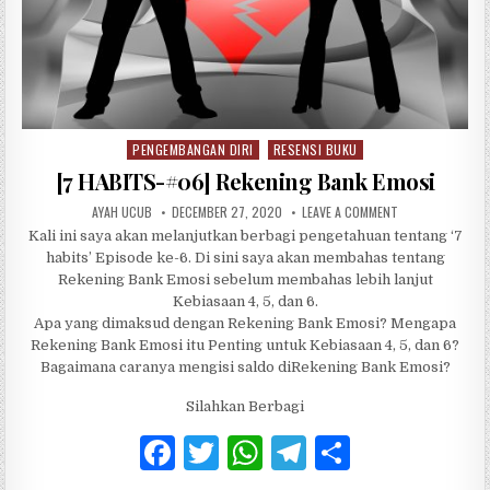
PENGEMBANGAN DIRI
RESENSI BUKU
Posted in
[7 HABITS-#06] Rekening Bank Emosi
AUTHOR:
PUBLISHED DATE:
ON [7 HABITS-#0
AYAH UCUB
DECEMBER 27, 2020
LEAVE A COMMENT
Kali ini saya akan melanjutkan berbagi pengetahuan tentang ‘7
habits’ Episode ke-6. Di sini saya akan membahas tentang
Rekening Bank Emosi sebelum membahas lebih lanjut
Kebiasaan 4, 5, dan 6.
Apa yang dimaksud dengan Rekening Bank Emosi? Mengapa
Rekening Bank Emosi itu Penting untuk Kebiasaan 4, 5, dan 6?
Bagaimana caranya mengisi saldo diRekening Bank Emosi?
Silahkan Berbagi
F
T
W
T
S
a
w
h
el
h