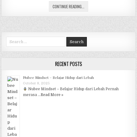
[7 HABITS-#06] REKENING BANK E
c
CONTINUE READING...
it
at
e
ar
e
te
s
g
e
b
r
A
ra
o
p
m
Search for:
o
p
k
RECENT POSTS
Nubee Mindset – Belajar Hidup dari Lebah
October 8, 2025
Nubee Mindset – Belajar Hidup dari Lebah Pernah
merasa …
Read More »