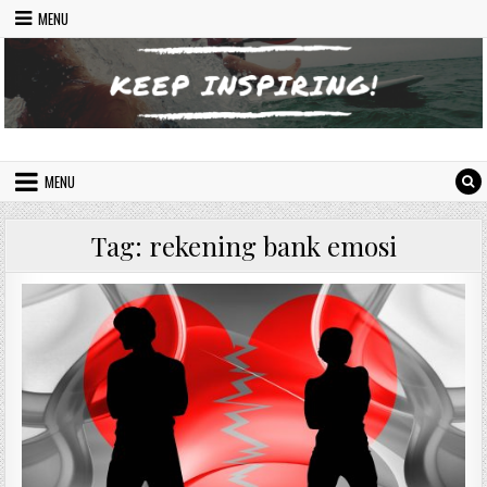
Skip to content
MENU
Indonesian Inspiring Website
Let's Move On
MENU
Tag:
rekening bank emosi