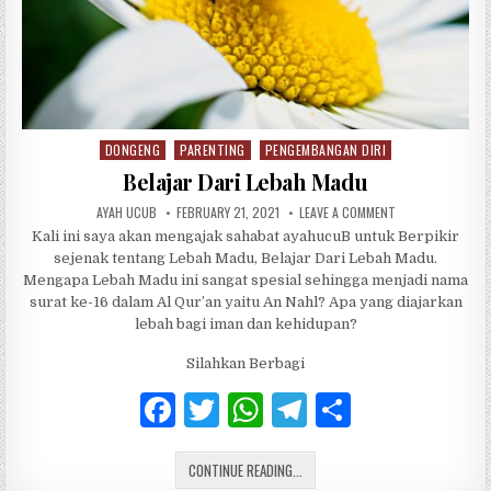
DONGENG
PARENTING
PENGEMBANGAN DIRI
Posted in
Belajar Dari Lebah Madu
AUTHOR:
PUBLISHED DATE:
ON BELAJAR DARI
AYAH UCUB
FEBRUARY 21, 2021
LEAVE A COMMENT
Kali ini saya akan mengajak sahabat ayahucuB untuk Berpikir
sejenak tentang Lebah Madu, Belajar Dari Lebah Madu.
Mengapa Lebah Madu ini sangat spesial sehingga menjadi nama
surat ke-16 dalam Al Qur’an yaitu An Nahl? Apa yang diajarkan
lebah bagi iman dan kehidupan?
Silahkan Berbagi
F
T
W
T
S
a
w
h
el
h
BELAJAR DARI LEBAH MADU
c
CONTINUE READING...
it
at
e
ar