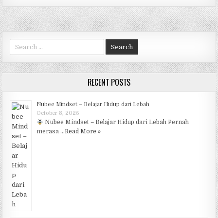
e
te
s
g
e
b
r
A
ra
o
p
m
Search for:
o
p
k
RECENT POSTS
Nubee Mindset – Belajar Hidup dari Lebah
October 8, 2025
Nubee Mindset – Belajar Hidup dari Lebah Pernah
merasa …
Read More »