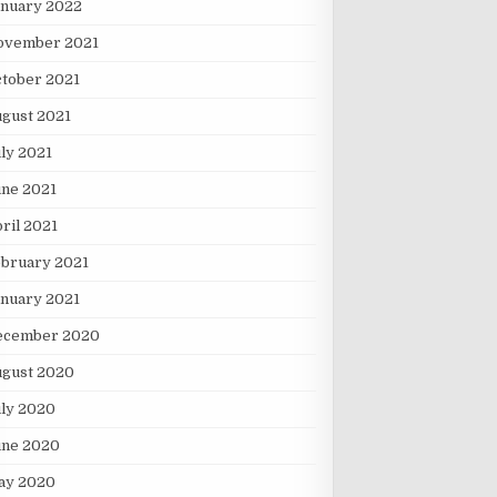
anuary 2022
ovember 2021
tober 2021
gust 2021
ly 2021
une 2021
ril 2021
ebruary 2021
nuary 2021
ecember 2020
ugust 2020
ly 2020
une 2020
ay 2020