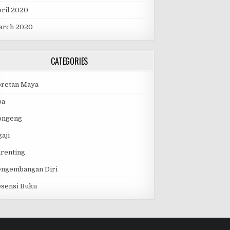
ril 2020
arch 2020
CATEGORIES
oretan Maya
oa
ongeng
aji
renting
engembangan Diri
sensi Buku