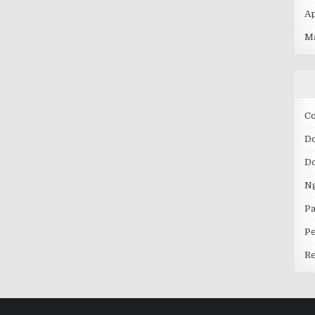
Ap
M
C
D
D
Ng
Pa
P
Re