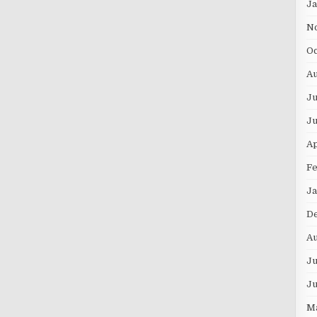
J
N
Oc
Au
Ju
J
Ap
F
Ja
D
A
Ju
J
M