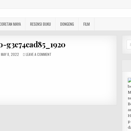
e
CORETAN MAYA
RESENSI BUKU
DONGENG
FILM
o-g3c74cad85_1920
Se
PUBLISHED DATE:
ON GUANAJUATO-G3C74CAD85_1920
MAY 8, 2022
LEAVE A COMMENT