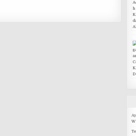
A
Wu
Te