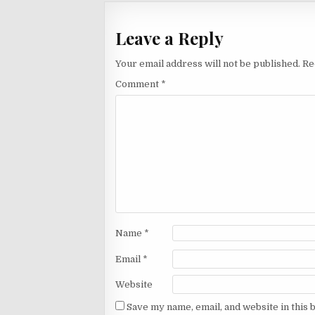
o
p
m
o
p
Leave a Reply
k
Your email address will not be published.
Re
Comment
*
Name
*
Email
*
Website
Save my name, email, and website in this 