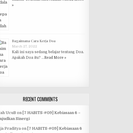
»
Bagaimana Cara Kerja Doa
March 27, 2022
Kali ini saya sedang belajar tentang Doa.
Apakah Doa itu? …
Read More »
RECENT COMMENTS
yah UcuB
on
[7 HABITS-#09] Kebiasaan 6 –
judkan Sinergi
ja Praditya
on
[7 HABITS-#09] Kebiasaan 6