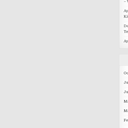
– 
A
Ki
D
Te
A
O
Ju
J
M
M
F