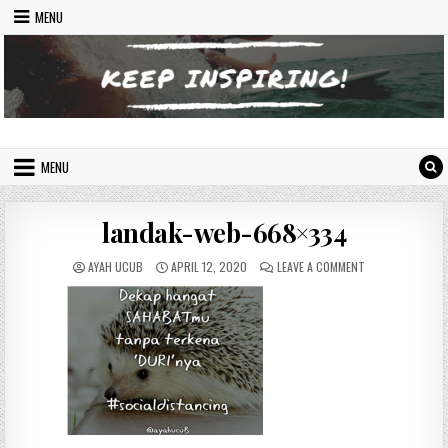
Skip to content
MENU
Indonesian Inspiring Website
Let's Move On
MENU
landak-web-668×334
AUTHOR:
PUBLISHED DATE:
ON LANDAK-WEB-
AYAH UCUB
APRIL 12, 2020
LEAVE A COMMENT