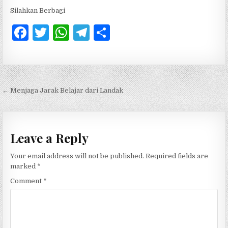
Silahkan Berbagi
F
T
W
T
S
a
w
h
el
h
c
it
at
e
ar
e
te
s
g
e
Post navigation
← Menjaga Jarak Belajar dari Landak
b
r
A
ra
o
p
m
o
p
Leave a Reply
k
Your email address will not be published.
Required fields are
marked
*
Comment
*