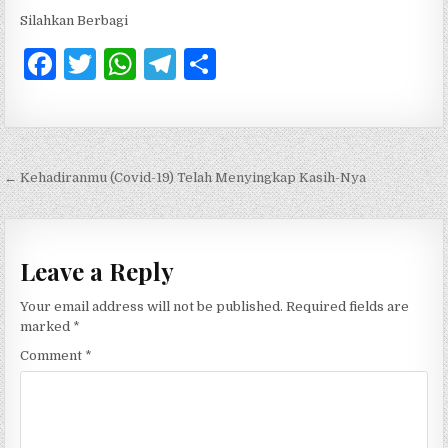
Silahkan Berbagi
F
T
W
T
S
a
w
h
el
h
c
it
at
e
ar
e
te
s
g
e
Post navigation
← Kehadiranmu (Covid-19) Telah Menyingkap Kasih-Nya
b
r
A
ra
o
p
m
o
p
Leave a Reply
k
Your email address will not be published.
Required fields are
marked
*
Comment
*