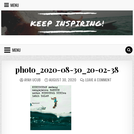
Skip to content
MENU
Indonesian Inspiring Website
Let's Move On
MENU
photo_2020-08-30_20-02-38
AUTHOR:
PUBLISHED DATE:
ON PHOTO_202
AYAH UCUB
AUGUST 30, 2020
LEAVE A COMMENT