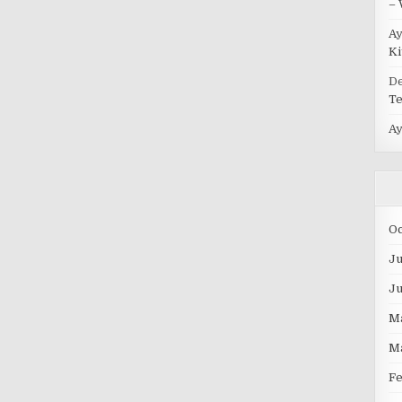
– 
A
Ki
D
Te
A
O
Ju
J
M
M
F