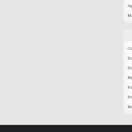
Ap
M
C
D
D
Ng
Pa
P
Re