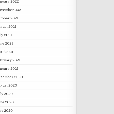
anuary 2022
ovember 2021
tober 2021
gust 2021
ly 2021
une 2021
ril 2021
ebruary 2021
nuary 2021
ecember 2020
ugust 2020
ly 2020
une 2020
ay 2020