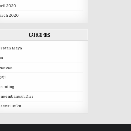
ril 2020
arch 2020
CATEGORIES
oretan Maya
oa
ongeng
aji
renting
engembangan Diri
sensi Buku