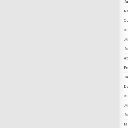
J
N
Oc
Au
Ju
J
Ap
F
Ja
D
A
Ju
J
M