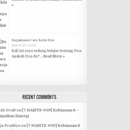
»
Bagaimana Cara Kerja Doa
March 27, 2022
Kali ini saya sedang belajar tentang Doa.
Apakah Doa itu? …
Read More »
RECENT COMMENTS
yah UcuB
on
[7 HABITS-#09] Kebiasaan 6 –
judkan Sinergi
ja Praditya
on
[7 HABITS-#09] Kebiasaan 6