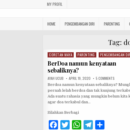
Skip to content
MY PROFIL
Indonesian Inspiring Websit
Let's Move On
HOME
PENGEMBANGAN DIRI
PARENTING
Tag:
d
CORETAN MAYA
PARENTING
PENGEMBANGAN DI
Posted in
BerDoa namun kenyataan
sebaliknya?
AUTHOR:
PUBLISHED DATE:
ON BERDOA
AYAH UCUB
APRIL 19, 2020
5 COMMENTS
Berdoa namun kenyataan sebaliknya? Mungk
pernah lelah berdoa dan tak kunjung terkab
Ada suatu rahasia yang mungkin belum kita 
agar doa terkabul dan…
Silahkan Berbagi
F
T
W
T
S