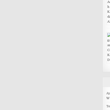
A
Wu
Te